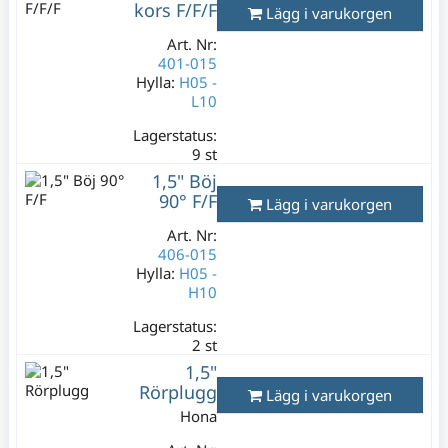
Varav moms:
kors F/F/F
Lägg i varukorgen
29,80 kr
Art. Nr:
401-015
Hylla:
H05 -
L10
Lagerstatus:
9 st
199 kr
1,5" Böj
Varav moms:
90° F/F
Lägg i varukorgen
39,80 kr
Art. Nr:
406-015
Hylla:
H05 -
H10
Lagerstatus:
2 st
169 kr
1,5"
Varav moms:
Rörplugg
Lägg i varukorgen
33,80 kr
Hona