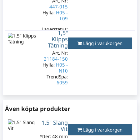
Art. Nr:
447-015
Hylla:
H05 -
L09
Lagerstatus:
1,5"
12 st
Klipps
129 kr
Lägg i varukorgen
Tätning
Varav moms:
Art. Nr:
25,80 kr
21184-150
Hylla:
H05 -
N10
TrendSpa:
6059
Lagerstatus:
5 st
195 kr
Även köpta produkter
Varav moms:
39 kr
1,5" Slang
Vit
Lägg i varukorgen
Ytter: 48 mm