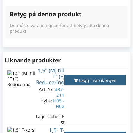
Betyg på denna produkt
Du måste vara inloggad för att betygsätta denna
produkt
Liknande produkter
1,5" (M) till
1" (F)
Lägg i varukorgen
Reducering
Art. Nr:
437-
211
Hylla:
H05 -
H02
Lagerstatus:
6
st
149 kr
1,5" T-