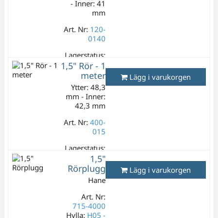
- Inner: 41
mm
Art. Nr:
120-
0140
Lagerstatus:
15 m
1,5" Rör - 1
149 kr
meter
Lägg i varukorgen
Varav moms:
Ytter: 48,3
29,80 kr
mm - Inner:
42,3 mm
Art. Nr:
400-
015
Lagerstatus:
3 st
1,5"
149 kr
Rörplugg
Lägg i varukorgen
Varav moms:
Hane
29,80 kr
Art. Nr:
715-4000
Hylla:
H05 -